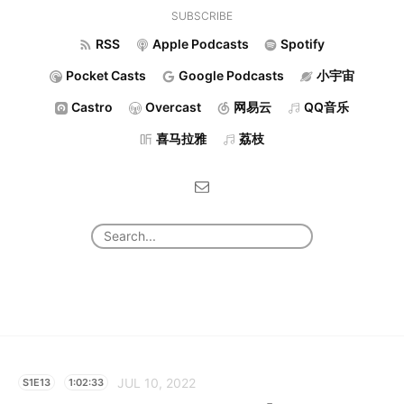
SUBSCRIBE
RSS
Apple Podcasts
Spotify
Pocket Casts
Google Podcasts
小宇宙
Castro
Overcast
网易云
QQ音乐
喜马拉雅
荔枝
JUL 10, 2022
S1E13
1:02:33