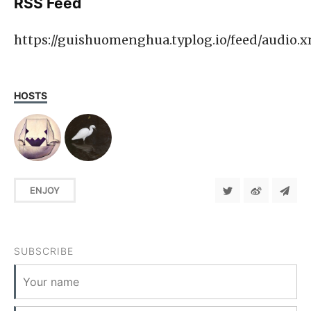
RSS Feed
https://guishuomenghua.typlog.io/feed/audio.x
HOSTS
ENJOY
SUBSCRIBE