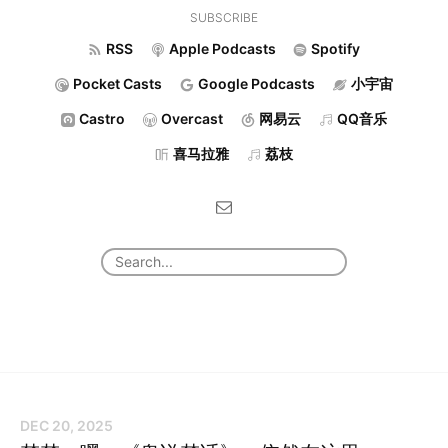
SUBSCRIBE
RSS
Apple Podcasts
Spotify
Pocket Casts
Google Podcasts
小宇宙
Castro
Overcast
网易云
QQ音乐
喜马拉雅
荔枝
DEC 20, 2025