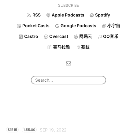
SUBSCRIBE
RSS
Apple Podcasts
Spotify
Pocket Casts
Google Podcasts
小宇宙
Castro
Overcast
网易云
QQ音乐
喜马拉雅
荔枝
SEP 19, 2022
S1E15
1:55:00