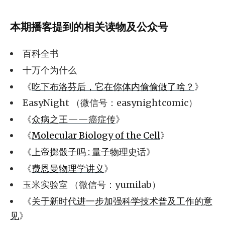
本期播客提到的相关读物及公众号
百科全书
十万个为什么
《
吃下布洛芬后，它在你体内偷偷做了啥？
》
EasyNight （微信号：easynightcomic）
《
众病之王——癌症传
》
《
Molecular Biology of the Cell
》
《
上帝掷骰子吗 : 量子物理史话
》
《
费恩曼物理学讲义
》
玉米实验室 （微信号：yumilab）
《
关于新时代进一步加强科学技术普及工作的意
见
》