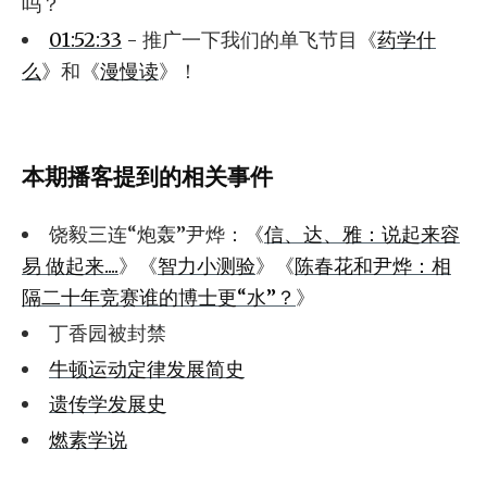
吗？
01:52:33
- 推广一下我们的单飞节目《
药学什
么
》和《
漫慢读
》！
本期播客提到的相关事件
饶毅三连“炮轰”尹烨：《
信、达、雅：说起来容
易 做起来....
》《
智力小测验
》《
陈春花和尹烨：相
隔二十年竞赛谁的博士更“水”？
》
丁香园被封禁
牛顿运动定律发展简史
遗传学发展史
燃素学说