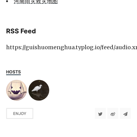
河南雨灾救灾地图
RSS Feed
https://guishuomenghua.typlog.io/feed/audio.x
HOSTS
ENJOY