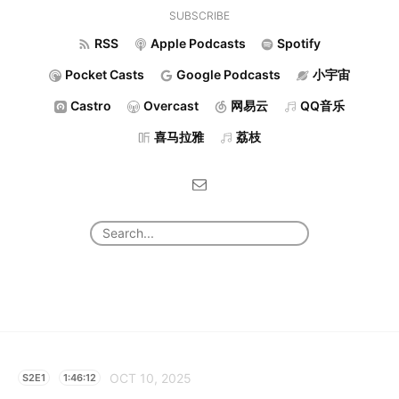
SUBSCRIBE
RSS
Apple Podcasts
Spotify
Pocket Casts
Google Podcasts
小宇宙
Castro
Overcast
网易云
QQ音乐
喜马拉雅
荔枝
OCT 10, 2025
S2E1
1:46:12