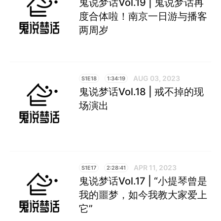
鬼说梦话Vol.19 | 鬼说梦话再
度合体啦！南京一日游与播客
两周岁
AUG 03, 2023
S1E18
1:34:19
鬼说梦话Vol.18 | 戒不掉的现
场演出
APR 11, 2023
S1E17
2:28:41
鬼说梦话Vol.17 | “小提琴曾是
我的噩梦，如今我教大家爱上
它”