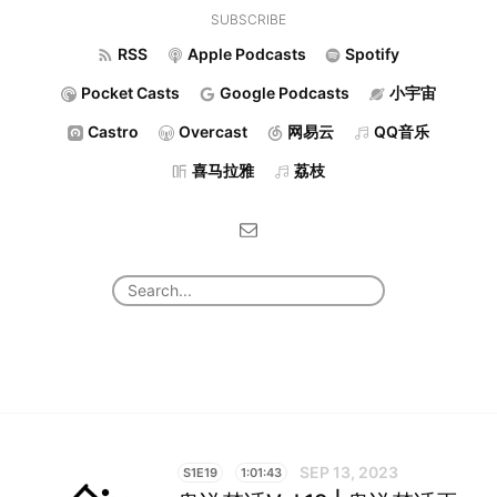
SUBSCRIBE
RSS
Apple Podcasts
Spotify
Pocket Casts
Google Podcasts
小宇宙
Castro
Overcast
网易云
QQ音乐
喜马拉雅
荔枝
SEP 13, 2023
S1E19
1:01:43