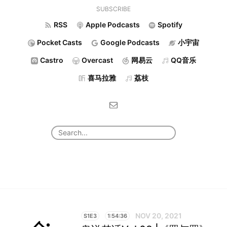
SUBSCRIBE
RSS
Apple Podcasts
Spotify
Pocket Casts
Google Podcasts
小宇宙
Castro
Overcast
网易云
QQ音乐
喜马拉雅
荔枝
NOV 20, 2021
S1E3
1:54:36