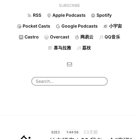
SUBSCRIBE
RSS
Apple Podcasts
Spotify
Pocket Casts
Google Podcasts
小宇宙
Castro
Overcast
网易云
QQ音乐
喜马拉雅
荔枝
23天前
S2E2
1:44:56