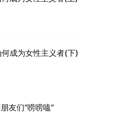
我们为何成为女性主义者(下)
听障朋友们“唠唠嗑”