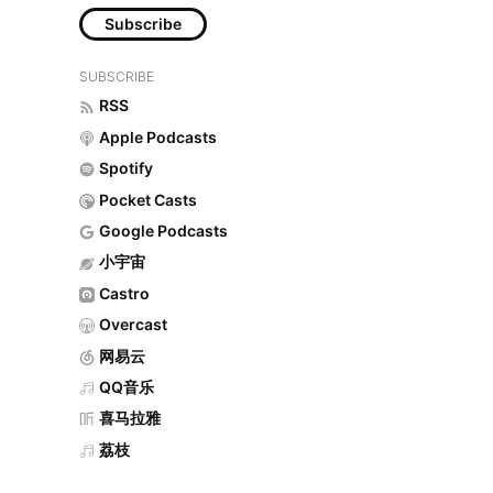
Subscribe
SUBSCRIBE
RSS
Apple Podcasts
Spotify
Pocket Casts
Google Podcasts
小宇宙
Castro
Overcast
网易云
QQ音乐
喜马拉雅
荔枝